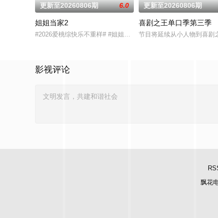
更新至20260806期
6.0
更新至20260806期
姐姐当家2
喜剧之王单口季第三季
#2026爱桃综快乐不重样# #姐姐当家# 第二季惊喜回归，看
节目将延续从小人物到喜剧
影视评论
RS
飘花