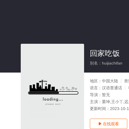
回家吃饭
别名：huijiachifan
地区：
中国大陆
类
语言：
汉语普通话
导演：
暂无
主演：
栗坤,王小丫,
更新时间：
2023-10-
在线观看
