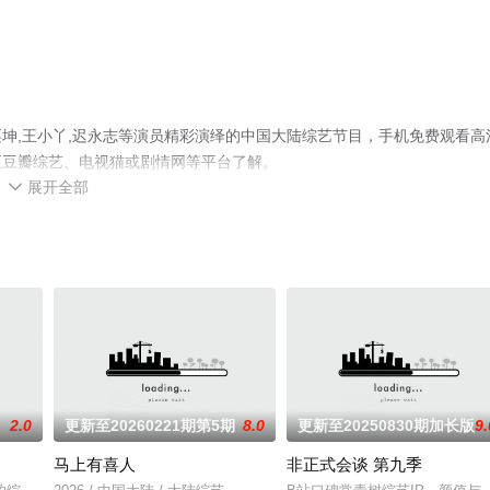
坤,王小丫,迟永志等演员精彩演绎的中国大陆综艺节目，手机免费观看高
至豆瓣综艺、电视猫或剧情网等平台了解。
展开全部

2.0
更新至20260221期第5期
8.0
更新至20250830期加长版
9.
马上有喜人
非正式会谈 第九季