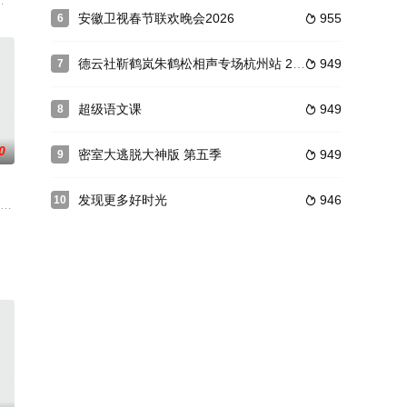
娱乐版图迅速卡位，其带动的明星效应和倡导的
与才华兼具的跨文化交流脱口秀。国内市场上唯一一档各国青年用同一种语言畅
安徽卫视春节联欢晚会2026
955
6

德云社靳鹤岚朱鹤松相声专场杭州站 2025
949
7

超级语文课
949
8

0
密室大逃脱大神版 第五季
949
9

）
发现更多好时光
946
10

事在各
回归，全新升级“纪录片+观察室”形式，特邀
嘉宾。节目通过真实记录三位艺人实现心愿旅途的过程，展开一场原色少年放飞
新打造的高甜剧式综艺，该节目由沈梦辰、齐思钧担任MC，程潇、袁咏琳、郭