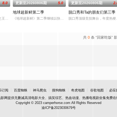
8.0
更新至20260806期
5.0
更新至20260806期
2.
地球超新鲜第二季
脱口秀和Ta的朋友们第三季
姐姐们如何见招拆招，畅聊人生的酸甜苦辣。观察团已就位，等你一起来“当家”！
之王的故事，汇聚来自全国各地脱口秀俱乐部的优秀单口喜剧演员和漫才组合。每
《地球超新鲜》第二季继续以快乐解压为核心基调，开启“地球团”的
脱口秀顶级竞技舞台，年度热梗发
共
0
条 “回家吃饭” 
S订阅
百度蜘蛛
神马爬虫
搜狗蜘蛛
奇虎地图
谷歌地图
必应
电影网
提供无删减高清电影大全、搞笑综艺、热血动漫、热播电视剧全集免费在
Copyright © 2023 camperhorse.com All Rights Reserved
渝ICP备2023030679号