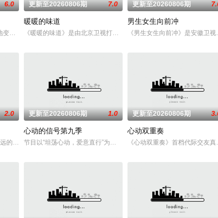
6.0
更新至20260806期
7.0
更新至20260806期
7.
暖暖的味道
男生女生向前冲
节目。
变了，但十个勤天那份“想把地种好”的滚烫初心不变！将“见天地之广阔，解民
《暖暖的味道》是由北京卫视打造的全新美食日播栏目。通过“带个厨
《男生女生向前冲》是安徽卫视
2.0
更新至20260806期
1.0
更新至20260806期
3.
心动的信号第九季
心动双重奏
最远的大陆腹地，他们只有一辆车和一车椰子们，通过在途径补给站完成挑战任
节目以“坦荡心动，爱意直行”为核心主题，聚焦真诚直白的新式恋爱
《心动双重奏》首档代际交友真