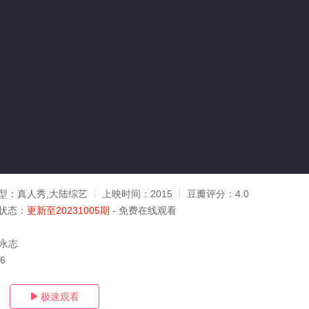
型：
真人秀,大陆综艺
上映时间：
2015
豆瓣评分：
4.0
状态：
更新至20231005期
- 免费在线观看
迟永志
16
极速观看
