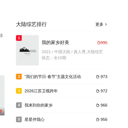
大陆综艺排行
更多

清
1
我的家乡好美
995

2021 / 中国大陆 / 真人秀,大陆综艺
状态：全10期
“我们的节日·春节”主题文化活动
973
2

2026江苏卫视跨年
972
3

我来到你的家乡
966
4

0
星星伴我心
956
5
