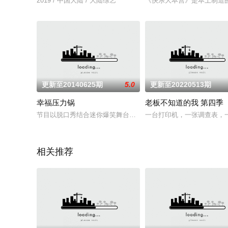
2019 / 中国大陆 / 大陆综艺
《快乐大本营》是本土制造
更新至20140625期
5.0
更新至20220513期
幸福压力锅
老板不知道的我 第四季
节目以脱口秀结合迷你爆笑舞台剧、“你莫愁急诊室”、幸福减压房
一台打印机，一张调查表，
相关推荐