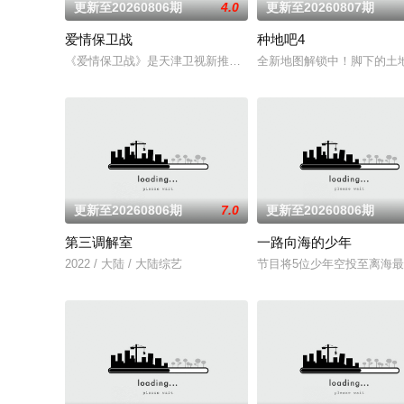
更新至20260806期
4.0
更新至20260807期
爱情保卫战
种地吧4
《爱情保卫战》是天津卫视新推出的“后婚恋时代”情感综艺新版块
全新地图解锁中！脚下的土地
更新至20260806期
7.0
更新至20260806期
第三调解室
一路向海的少年
2022 / 大陆 / 大陆综艺
节目将5位少年空投至离海