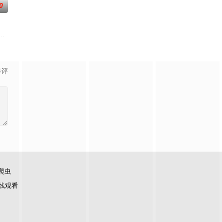
0
一位“小人物”都将带着真实感与鲜活的生命力
快乐旅程。节目路线将继续延着地球的脉络，探索更全面的世界文化旅行和体验
源地，2026夏天准时快乐
影评
爬虫
线观看