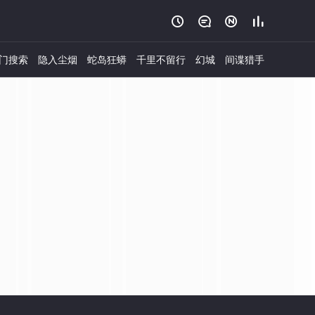




门搜索
隐入尘烟
蛇岛狂蟒
千里不留行
幻城
间谍猎手