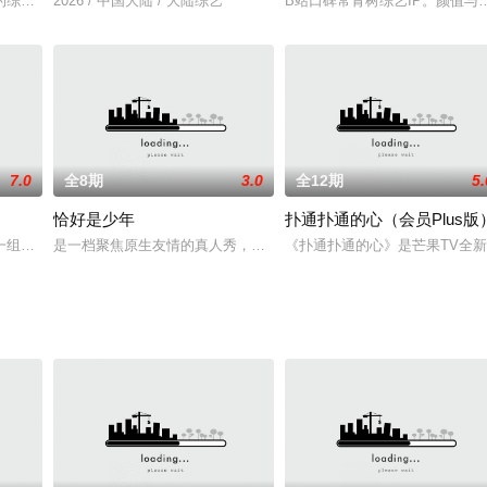
的综艺先锋，以“清新、青春、快乐、激情、八卦、生活”的娱乐风格在中国电视
2026 / 中国大陆 / 大陆综艺
B站口碑常青树综艺IP。颜值
7.0
全8期
3.0
全12期
5.
恰好是少年
扑通扑通的心（会员Plus版
等特色形式进行，由“嘻哈包袱铺”掌柜高晓攀担纲主持，将生活中的压力和烦心
一组职场的上下级关系，一个直面问题的对谈场。《老板不知道的我》第四季诚意
是一档聚焦原生友情的真人秀，由董子健、刘昊然、王俊凯担任常驻
《扑通扑通的心》是芒果TV全