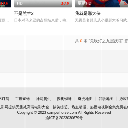
10.0
HD
10.0
更新HD
5.
不是羔羊2
我就是那大侠
庭急召其子叶护相见。叶护心知父亲蒙冤，却无力翻案，只得冒险护送父亲逃亡
度假，计划在碧蓝海域中体验刺激的鲨鱼笼潜水，同时享受奢靡的派对狂欢。然
日本对马来亚的占领结束后，梅尔在新加坡的特别行动组担任警察。
无畏是名孤儿从小跟赵大爷习武
共
0
条 “鬼吹灯之九层妖塔” 
S订阅
百度蜘蛛
神马爬虫
搜狗蜘蛛
奇虎地图
谷歌地图
必应
电影网
提供无删减高清电影大全、搞笑综艺、热血动漫、热播电视剧全集免费在
Copyright © 2023 camperhorse.com All Rights Reserved
渝ICP备2023030679号