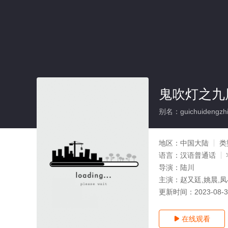
鬼吹灯之九
别名：guichuidengzhij
地区：
中国大陆
类
语言：
汉语普通话
导演：
陆川
主演：
赵又廷,姚晨,凤
更新时间：
2023-08-
在线观看
