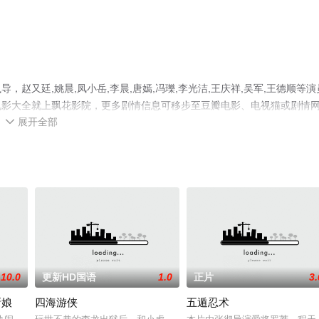
赵又廷,姚晨,凤小岳,李晨,唐嫣,冯瓅,李光洁,王庆祥,吴军,王德顺等演
电影大全就上飘花影院，更多剧情信息可移步至豆瓣电影、电视猫或剧情
展开全部

10.0
更新HD国语
1.0
正片
3.
新娘
四海游侠
五遁忍术