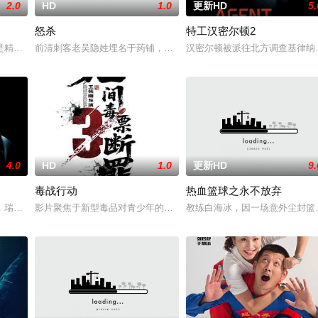
2.0
HD
1.0
更新HD
5.
怒杀
特工汉密尔顿2
她举枪聚义，屡袭敌寇威震四方，后得八路军指点决心投身革命。日军欲诱杀高胜
是精灵猎手。在调查一系列血腥谋杀案的过程中，他面临着来自超自然界的威胁
前清刺客老吴隐姓埋名于药铺，却为守护单亲母女小茜和依依，被迫
汉密尔顿被派往北方调查基律纳
4.0
HD
1.0
更新HD
9.
毒战行动
热血篮球之永不放弃
。然而，他被说服去执行他最擅长的任务——前往波兰找回一个掌握重要信息的
，瑞典攻击潜水员遇害。汉密尔顿，受害者的老友，前往法国土伦军事基地展开
影片聚焦于新型毒品对青少年的危害，对社会秩序的破坏为主题，旨
教练白海冰，因一场意外尘封篮