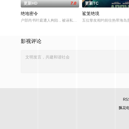
更新HD
7.0
更新TC
绝地密令
鲨笼绝境
户部尚书叶庭遭人构陷，被诬私贪国库银两，身陷囹圄在即，叶
五位挚友相约前往热带海岛
影视评论
RS
飘花