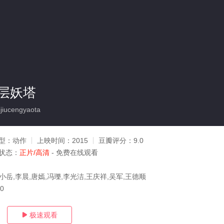
层妖塔
iucengyaota
型：
动作
上映时间：
2015
豆瓣评分：
9.0
状态：
正片/高清
- 免费在线观看
小岳,李晨,唐嫣,冯瓅,李光洁,王庆祥,吴军,王德顺
30
极速观看
