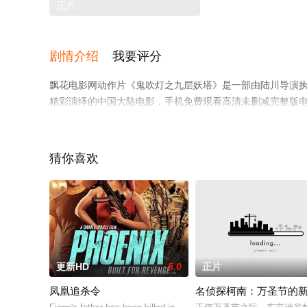
正片
剧情介绍
我要评分
飘花电影网动作片《鬼吹灯之九层妖塔》是一部由陆川导演执导，
精彩演绎的中国大陆电影，手机免费观看高清未删减完整版
平台了解。
猜你喜欢
更新HD
5.0
正片
凤凰追杀令
名侦探柯南：万圣节的