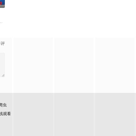
0
。途中一行人
而他们浑然不知，这趟旅程不过是一场精心布局的
这一次，他要对付的是黑帮，其中大多数人在鸦片生意方面活动，并且受到腐败
收废品，做事一根筋的他总被误解。在经历一次重大事件后，被迫加入保健品
影评
爬虫
线观看