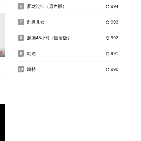
厅的佐藤警官。当柯南等宾客都在见证这场婚
的追杀。另一方面他又处处被警探监视，唯恐他又惹事。后来他找到绰号龟仔的
及龙天翔领衔主演，倪匡编剧，拍于1982年。故事讲述忍者之王剑渊(陈惠敏 
肥龙过江（原声版）
994
6

乱世儿女
993
7

超脑48小时（国语版）
992
8

0
劫途
991
9

凯特
990
10

”后，他
重点放在金奈市，作为这部电影的主要角色
一个弟子杨得（江生 饰）。有感本门恶事作尽，老掌门命杨得清理本门门户
，公海的海底生活着一种史前巨兽，守护着价值连城的巨额宝藏。不胫而走的