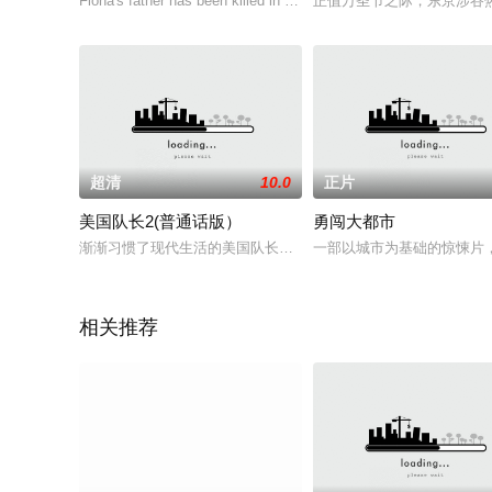
Fiona's father has been killed in Florida, but she doesn't be
正值万圣节之际，东京涉谷热
超清
10.0
正片
美国队长2(普通话版）
勇闯大都市
渐渐习惯了现代生活的美国队长史蒂夫·罗杰斯，在一次行动后隐
一部以城市为基础的惊悚片，
相关推荐