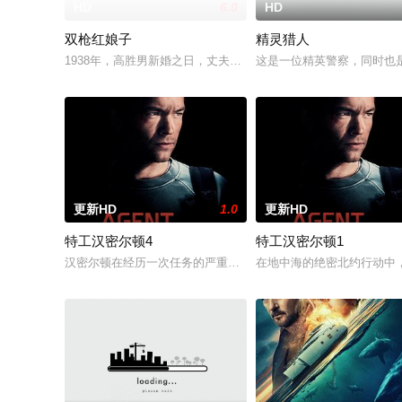
HD
6.0
HD
双枪红娘子
精灵猎人
1938年，高胜男新婚之日，丈夫被日军残害，父辈亦遭屠戮。
这是一位精英警察，同时也
更新HD
1.0
更新HD
特工汉密尔顿4
特工汉密尔顿1
汉密尔顿在经历一次任务的严重后果后，陷入了自我毁灭的状态
在地中海的绝密北约行动中