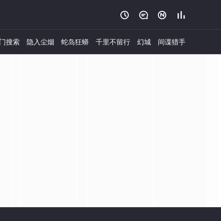




门搜索
隐入尘烟
蛇岛狂蟒
千里不留行
幻城
间谍猎手