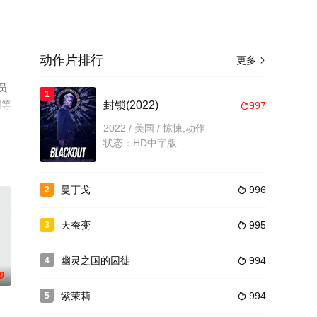
动作片排行
更多

员
1
网等
封锁(2022)
997

2022 / 美国 / 惊悚,动作
状态：HD中字版
曼丁戈
996
2

天蚕变
995
3

幽灵之国的囚徒
994
4

0
紫茉莉
994
5
