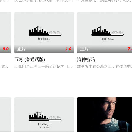
闹非凡。涉谷HIKARIE大厦里正在举办一场婚礼，身着婚纱的便是——警视
玩世不恭的李龙出狱后，和小虎一起去取回宝藏图，但常遭黑衣女郎
本片由张彻导演爱将罗莽、程天赐
8.0
正片
1.0
正片
7.
五毒 (普通话版)
海神密码
隐嗅到神盾局内部所弥漫出来的凶险气味而当得知神盾局正秘密进行的“洞察计划
通过超级链接情节连接四个来自不同生活阶层的年轻人。Maanagaram将把
五毒门乃江湖上一恶名远扬的门派，老掌门靠药浴维系残年，身边只有
故事发生在公海之上，在传说中