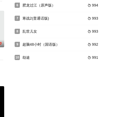
社会中生存
自命不凡。两个性格各异的警界精英因为一宗案
恐怖主义恶势力，“最飒女子反恐特战队”临危受命，精英队长陈梓静（于文文 
肥龙过江（原声版）
994
6

寒战2(普通话版)
993
7

乱世儿女
993
8

0
超脑48小时（国语版）
992
9

劫途
991
10

饰）自感
 동행취재!특종 냄새
能摧毁地球。
威克（基努·里维斯饰）也重新养了一只健康的狗狗。一心想要退休的约翰·威克