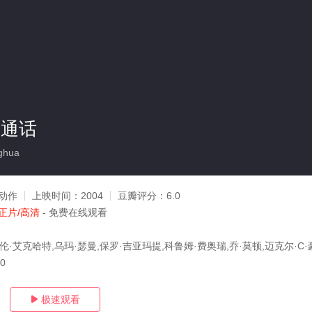
普通话
ghua
动作
上映时间：
2004
豆瓣评分：
6.0
正片/高清
- 免费在线观看
伦·艾克哈特,乌玛·瑟曼,保罗·吉亚玛提,科鲁姆·费奥瑞,乔·莫顿,迈克尔·C
30
极速观看
