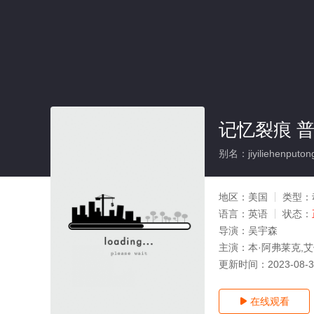
记忆裂痕 
别名：jiyiliehenputon
地区：
美国
类型：
语言：
英语
状态：
导演：
吴宇森
主演：
本·阿弗莱克,艾
更新时间：
2023-08-
在线观看
