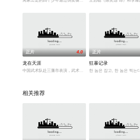
离家出走的四个少年通过倒卖偷来的东西“养家糊口”。当他们靠
王启聪（陈奕迅 饰）和李
正片
4.0
正片
龙在天涯
狂暴记录
中国武术队赴三藩市表演，武术冠军李国南（李连杰 饰）博得满
한 놈은 잡고, 한 놈은 찍
相关推荐