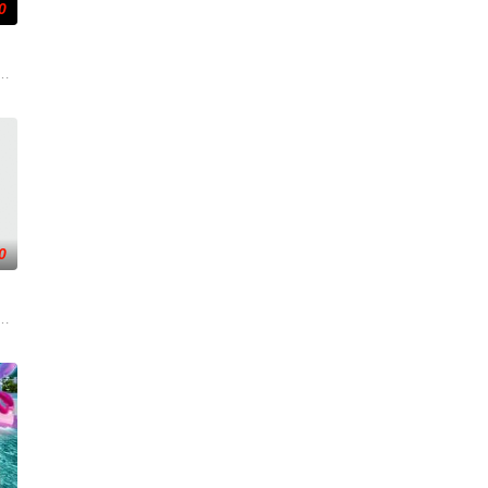
0
与精灵之王展
手向爷派杀手左轮抓住母女二人要挟并引出老吴。
从瑞典窃取秘密武器材料。他被调至布鲁塞尔担任国防部长保镖，而叛乱分子计
后果后，陷入了自我毁灭的状态。然而，他被说服去执行他最擅长的任务——
0
追查案件背景
着重塑造了缉毒警察在危险环境中坚守岗位，与毒
一支被嘲为“无胜利队”的业余球队。当一群问题少年遇上背负阴影的教练，他
贪国库银两，身陷囹圄在即，叶庭急召其子叶护相见。叶护心知父亲蒙冤，却