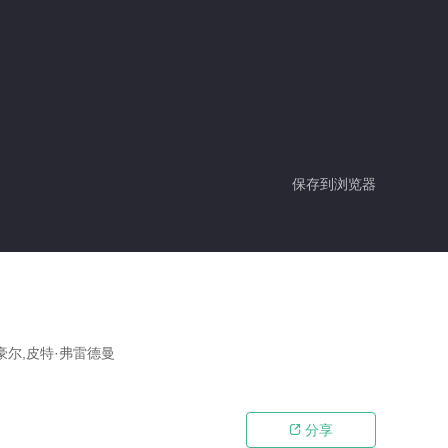
保存到浏览器
·豪尔,皮特·弗雷德曼
分享
