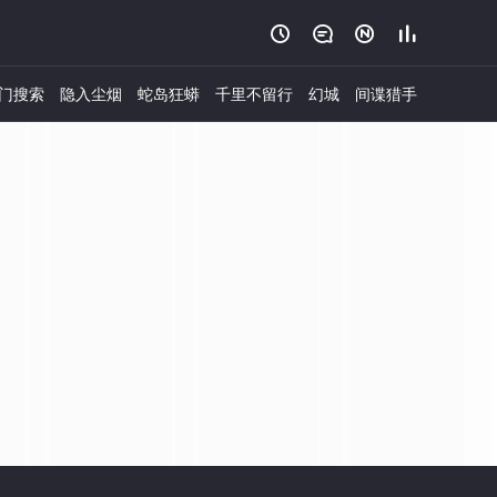




门搜索
隐入尘烟
蛇岛狂蟒
千里不留行
幻城
间谍猎手