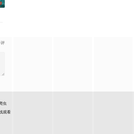
0
场精心布局的
数人在鸦片生意方面活动，并且受到腐败官员的保
在经历一次重大事件后，被迫加入保健品公司，实现了自我价值体验到社会存在
满了消暑游客，一群凶猛的大白鲨突然闯入园区水域，把整片游乐区变成了开
影评
爬虫
线观看