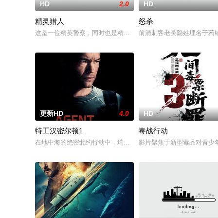
HD
2.0
HD
精灵猎人
怒杀
这是一位精英警察，同时也是精灵猎手。在调查一系列血腥谋杀
前清刺客老吴隐姓埋名于药
更新HD
4.0
HD
特工汉密尔顿1
毒战行动
在地中海的绝密北约行动中，瑞典攻击潜水员遇害。汉密尔顿，
影片聚焦于新型毒品对青少