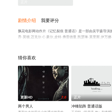
正片
剧情介绍
我要评分
飘花电影网动作片《记忆裂痕 普通话》是一部由吴宇森导演执导，
乔·莫顿,迈克尔·C·豪尔,皮特·弗雷德曼,凯瑟琳·莫里斯
飘花影院，更多剧情信息可移步至豆瓣电影、电视猫或剧情
猜你喜欢
更新HD
7.0
正片
两个男人
冲锋陷阵 普通话版