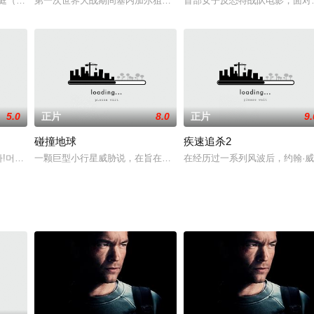
偷东西过活的日子越来越不好过的时候，为了在这个没有大人能保护他们的残酷
耀庭（郭富城 饰）是互不认识的重案组探员。聪大大咧咧不修边幅，庭辣手灵敏
第一次世界大战期间塞内加尔狙击手的故事。
首部女子反恐特战队电影，面对
5.0
正片
8.0
正片
9.
碰撞地球
疾速追杀2
堂喝彩，台下观众席上的阿友（周星驰 饰）大为敬佩。武术团成员王威（狄威 
는다!머리에 칼날이 박힌 채 살아가는 난폭한 전직형사와 특종킬러 VJ의 지독한
一颗巨型小行星威胁说，在旨在阻止撞击的军事协议失败后，它有可
在经历过一系列风波后，约翰·