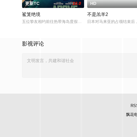
更新TC
10.0
HD
鲨笼绝境
不是羔羊2
五位挚友相约前往热带海岛度假，计划在碧蓝海域中体验刺激的
日本对马来亚的占领结束后
影视评论
RS
飘花