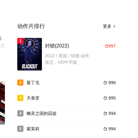
动作片排行
更多

,
1
就上
封锁(2022)
997

2022 / 美国 / 惊悚,动作
状态：HD中字版
曼丁戈
996
2

天蚕变
995
3

幽灵之国的囚徒
994
4

0
紫茉莉
994
5
