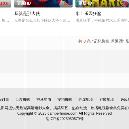
10.0
更新HD
5.0
更新HD
9.
我就是那大侠
水上乐园狂鲨
鲨鱼笼潜水，同时享受奢靡的派对狂欢。然而他们浑然不知，这趟旅程不过是一
，梅尔在新加坡的特别行动组担任警察。这一次，他要对付的是黑帮，其中大多
无畏是名孤儿从小跟赵大爷习武收废品，做事一根筋的他总被误解。
盛夏旺季，科德角的水上乐园挤
共
0
条 “记忆裂痕 普通话” 
S订阅
百度蜘蛛
神马爬虫
搜狗蜘蛛
奇虎地图
谷歌地图
必应
电影网
提供无删减高清电影大全、搞笑综艺、热血动漫、热播电视剧全集免费在
Copyright © 2023 camperhorse.com All Rights Reserved
渝ICP备2023030679号