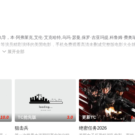
本·阿弗莱克,艾伦·艾克哈特,乌玛·瑟曼,保罗·吉亚玛提,科鲁姆·费奥瑞
,伊万娜·等演员精彩演绎的美国电影，手机免费观看高清未删减完整版电影大全
展开全部
网等平台了解。

10.0
TC抢先版
3.0
更新TC
6.
狙击兵
绝密任务2026