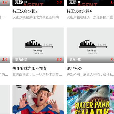
1.0
更新HD
5.0
更新HD
1.
特工汉密尔顿2
特工汉密尔顿4
案的过程中，他面临着来自超自然界的威胁。为了维护两个世界的平衡，他必须
铺，却为守护单亲母女小茜和依依，被迫出手击杀黑帮一伙而暴露身份。幕后黑
汉密尔顿被派往北方调查基律纳太空项目的间谍行为，同时发现有人
汉密尔顿在经历一次任务的严重
1.0
更新HD
9.0
更新HD
7.
热血篮球之永不放弃
绝地密令
受害者的老友，前往法国土伦军事基地展开调查。他与克里斯汀伪装身份，深入
年的危害，对社会秩序的破坏为主题，旨在通过电影让观众意识到毒品的可怕，
教练白海冰，因一场意外尘封篮球梦。为完成病危师兄的嘱托，他接手
户部尚书叶庭遭人构陷，被诬私