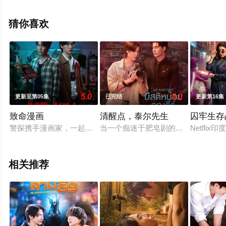
视剧全集就上飘花影院，热播电视剧提前免费观看，更多
剧情信息可移步至豆瓣电视剧、电视猫或剧情网等平台了
猜你喜欢
解。
5.0
5.0
更新至第05集
已完结
更新第16集
致命漫画
清醒点，泰尔先生
囚牢生存
警探携手漫画家，一起找寻案件真相，冲破新闻的步步紧逼。
当一个痴迷于肥皂剧的黑手党老大寻求
Netfl
相关推荐