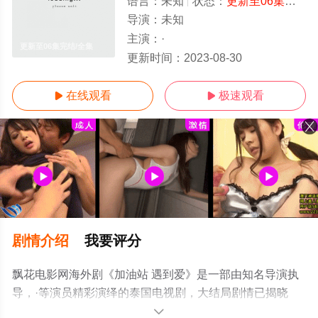
语言：
未知
状态：
更新至06集完结
-
导演：
未知
主演：
·
更新至06集完结/全集
更新时间：
2023-08-30
在线观看
极速观看


剧情介绍
我要评分
飘花电影网海外剧《加油站 遇到爱》是一部由知名导演执
导，·等演员精彩演绎的泰国电视剧，大结局剧情已揭晓
（更新至06集完结），手机免费观看高清未删减完整版电
