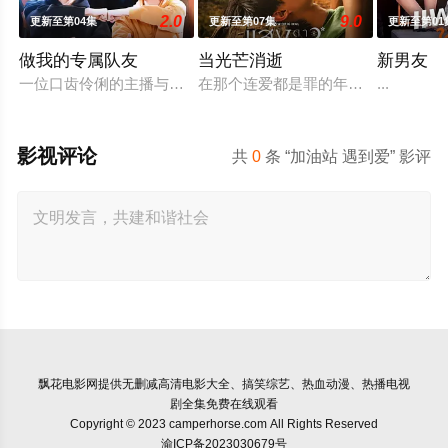
2.0
9.0
更新至第04集
更新至第07集
更新至第01
做我的专属队友
当光芒消逝
新男友
一位口齿伶俐的主播与新手玩家！顶级主播Thi追捕神秘玩家Z
在那个连爱都是罪的年代，他们选择了彼
...
影视评论
共
0
条 “加油站 遇到爱” 影评
飘花电影网
提供无删减高清电影大全、搞笑综艺、热血动漫、热播电视
剧全集免费在线观看
Copyright © 2023 camperhorse.com All Rights Reserved
渝ICP备2023030679号