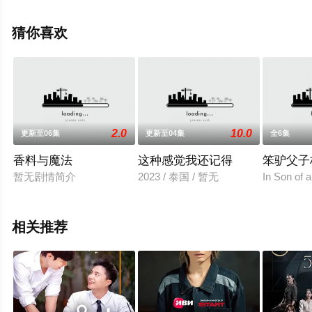
集），手机免费观看高清未删减完整版电视剧全集就上飘
花影院，热播电视剧提前免费观看，更多剧情信息可移步
猜你喜欢
至豆瓣电视剧、电视猫或剧情网等平台了解。
2.0
10.0
更新至06集
更新至04集
全6集
香料与魔法
这种感觉我还记得
笨驴父子
暂无剧情简介
2023 / 泰国 / 暂无
In Son of 
相关推荐