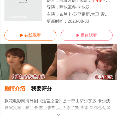
语言：
西班牙语
状态：
全4集
- 免费在线观看
导演：
萨尔瓦多·卡尔沃
主演：
布兰卡·苏亚雷斯,大卫·索兰斯,鲁本·科尔达达
1-4全集/大结局
更新时间：
2023-08-30
在线观看
极速观看


剧情介绍
我要评分
飘花电影网海外剧《难言之爱》是一部由萨尔瓦多·卡尔沃
导演执导，布兰卡·苏亚雷斯,大卫·索兰斯,鲁本·科尔达达等
演员精彩演绎的西班牙电视剧，大结局剧情已揭晓（1-4全
