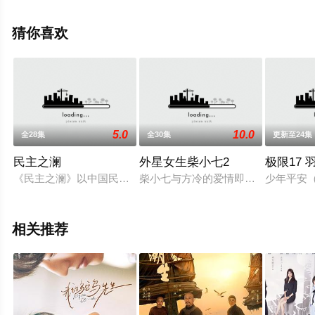
未删减完整版电视剧全集就上飘花影院，热播电视剧提前
免费观看，更多剧情信息可移步至豆瓣电视剧、电视猫或
猜你喜欢
剧情网等平台了解。
5.0
10.0
全28集
全30集
更新至24集
民主之澜
外星女生柴小七2
极限17 
《民主之澜》以中国民主同盟原主席、中华人民共和国第一届中
柴小七与方冷的爱情即将圆满却又再
少年平安
相关推荐