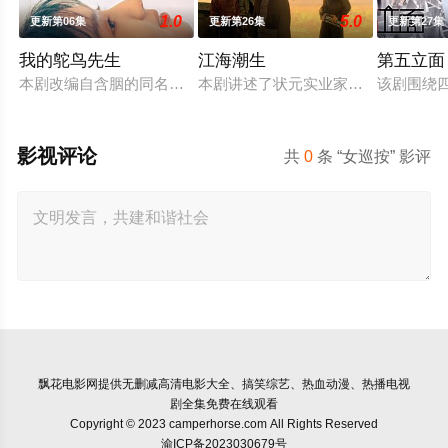
1.0
5.0
更新第06集
更新第26集
更新第27集
我的鸵鸟先生
江海潮生
第五立面
本剧改编自含胭的同名小说，讲述了邻家女孩庞倩（苏晓彤 饰）
本剧讲述了状元实业家张謇创办大生
该剧围绕
影视评论
共
0
条 “女巡按” 影评
飘花电影网
提供无删减高清电影大全、搞笑综艺、热血动漫、热播电视
剧全集免费在线观看
Copyright © 2023 camperhorse.com All Rights Reserved
渝ICP备2023030679号