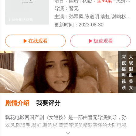
语言：
国语
状态：
全46集
- 免费在线观看
导演：
暂无
主演：
孙翠凤,陈道明,翁虹,谢昀杉,葛蕾
1-46全集/大结局
更新时间：
2023-08-30
在线观看
极速观看


剧情介绍
我要评分
飘花电影网国产剧《女巡按》是一部由暂无导演执导，孙
翠凤,陈道明,翁虹,谢昀杉,葛蕾等演员精彩演绎的大陆电视
剧，大结局剧情已揭晓（1-46全集），手机免费观看高清
