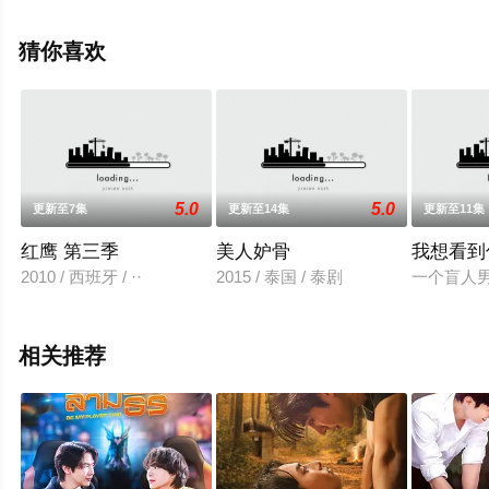
（1-20全集），手机免费观看高清未删减完整版电视剧全
集就上飘花影院，热播电视剧提前免费观看，更多剧情信
猜你喜欢
息可移步至豆瓣电视剧、电视猫或剧情网等平台了解。
5.0
5.0
更新至7集
更新至14集
更新至11集
红鹰 第三季
美人妒骨
我想看到
2010 / 西班牙 / ··
2015 / 泰国 / 泰剧
一个盲人
相关推荐