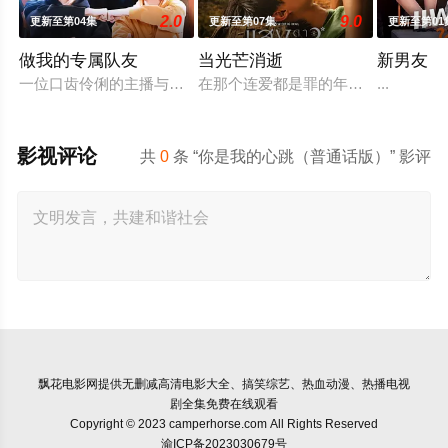
2.0
9.0
更新至第04集
更新至第07集
更新至第01
做我的专属队友
当光芒消逝
新男友
一位口齿伶俐的主播与新手玩家！顶级主播Thi追捕神秘玩家Z
在那个连爱都是罪的年代，他们选择了彼
...
影视评论
共
0
条 “你是我的心跳（普通话版）” 影评
飘花电影网
提供无删减高清电影大全、搞笑综艺、热血动漫、热播电视
剧全集免费在线观看
Copyright © 2023 camperhorse.com All Rights Reserved
渝ICP备2023030679号