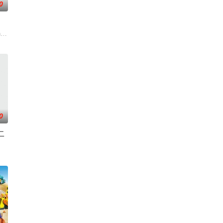
0
代。天启发威，大战来临。
团队将共同应对那些瑞克根本不会理会的一系列危机——从跨维度外交到超自然
 also revealed that “My Adventures wit
0
二
开冒险。身边