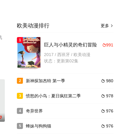
欧美动漫排行
更多

机
1
巨人与小精灵的奇幻冒险
991

2017 / 西班牙 / 欧美动漫
状态：更新第02集
新神探加杰特 第一季
980
2

愤怒的小鸟：夏日疯狂第二季
978
3

奇异世界
976
4

0
蜂妹与狗狗猫
976
5
