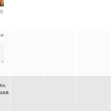
0
三
时间点遭遇袭击——如今，1990年代。天启发威，大战来临。
量的源泉——
季》是著名儿童动画系列《汪汪队立大功》的衍生剧。小砾和他的工程狗狗家族
影评
爬虫
线观看