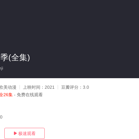
季(全集)
ji
欧美动漫
上映时间：
2021
豆瓣评分：
3.0
全26集
- 免费在线观看
30
极速观看
