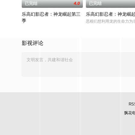
已完结
4.0
已完结
乐高幻影忍者：神龙崛起第三
乐高幻影忍者：神龙崛
季
恶棍们想利用龙的生命力为
禁忌五人组强势回归，在全新乐高®幻影忍者®：巨龙崛起第三季
影视评论
RS
飘花