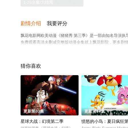
1-26全集/大结局
剧情介绍
我要评分
飘花电影网欧美动漫《猪猪秀 第三季》是一部由知名导演执导
免费观看高清未删减完整版动漫全集就上飘花影院，更多剧
猜你喜欢
更新第03集
6.0
更新第04集
星球大战：幻境第二季
愤怒的小鸟：夏日疯狂