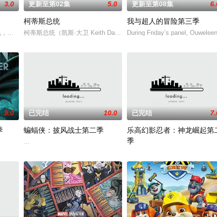
3.0
更新至第02集
5.0
更新至第08集
6.
柯蒂斯总统
我与超人的冒险第三季
，从过去，到未来，而他们将在最脆弱的时间点遭遇袭击——如今，1990年
柯蒂斯总统（凯斯·大卫 Keith David 配音）及其古怪的幕僚
During Friday’s panel, Ouweleen
。
9.0
已完结
10.0
已完结
7.
季
蝙蝠侠：披风战士第二季
乐高幻影忍者：神龙崛起第
季
...
系列动画片，小砾带领米丝、威勒、巧吉、美多组成工程小队，在建筑师小湾展
...