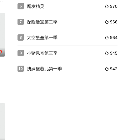
那容易动摇的弟弟马克杯人将遇上一连串麻烦事儿。
的世界里,由一组宝石战士保护宇宙免遭邪恶力量的威胁。主人公小男孩史蒂文·
魔发精灵
970
6

探险活宝第二季
966
7

太空堡垒第一季
964
8

0
小猪佩奇第三季
945
9

拽妹黛薇儿第一季
942
10
