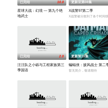
已完结
10.0
更新至第08集
星球大战：幻境 — 第九个绝
X战警97第二季
地武士
X战警被分散到了各个时间线
该剧延续《星球大战：幻境》的世界观，见证绝地武士崭新篇章
已完结
2.0
更新第10集
汪汪队之小砾与工程家族第三
蝙蝠侠：披风战士 第二
季国语
暂无简介，敬请期待
《汪汪队之小砾与工程家族》是《汪汪队立大功》的衍生学龄前