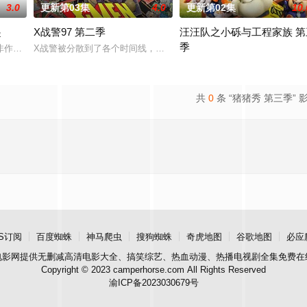
3.0
更新第03集
4.0
更新第02集
10.
起
X战警97 第二季
汪汪队之小砾与工程家族 第
季
非作歹，两个来自不同世界的少年用他们新获得的忍者力量保护龙免受侵害。
X战警被分散到了各个时间线，从过去，到未来，而他们将在最脆弱的
中，他们比以往任何时候都更加危险！他们正在寻找特殊武器，以解锁黑暗力
《汪汪队之小砾与工程家族第2
共
0
条 “猪猪秀 第三季” 
S订阅
百度蜘蛛
神马爬虫
搜狗蜘蛛
奇虎地图
谷歌地图
必应
电影网
提供无删减高清电影大全、搞笑综艺、热血动漫、热播电视剧全集免费在
Copyright © 2023 camperhorse.com All Rights Reserved
渝ICP备2023030679号