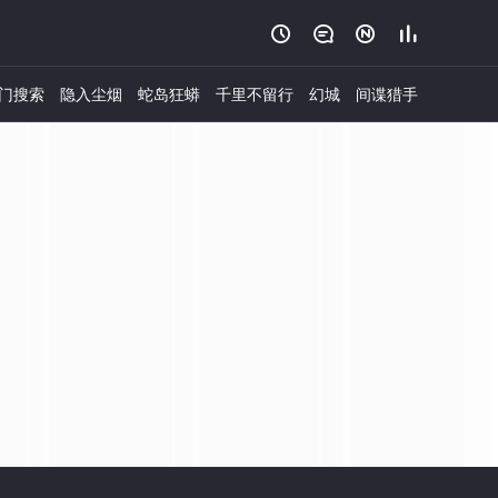




门搜索
隐入尘烟
蛇岛狂蟒
千里不留行
幻城
间谍猎手