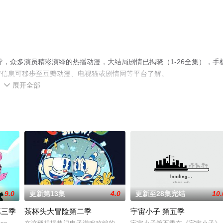
，众多演员精彩演绎的热播动漫，大结局剧情已揭晓（1-26全集），手
情信息可移步至豆瓣动漫、电视猫或剧情网等平台了解。
展开全部

9.0
更新第13集
4.0
更新至28集完结
10.
第三季
茶杯头大冒险第二季
宇宙小子 第五季