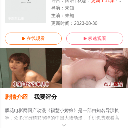
语言：
国语
状态：
更新至11集
- 免费在线观看
导演：
未知
主演：
未知
更新至11集
更新时间：
2023-08-30
在线观看
极速观看


剧情介绍
我要评分
飘花电影网国产动漫《福慧小娇娘》是一部由知名导演执
导，众多演员精彩演绎的中国大陆动漫，手机免费观看高
清未删减完整版动漫全集就上飘花影院，更多剧情信息可
