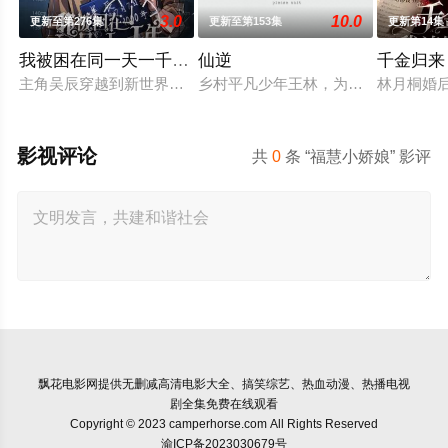
3.0
10.0
更新至第276集
更新至第153集
更新第14集
我被困在同一天一千年动态漫
仙逆
千金归来
主角吴辰穿越到新世界后，被困在2020年7月7日这一天不断
乡村平凡少年王林，为了心中不屈的
林月桐婚
影视评论
共
0
条 “福慧小娇娘” 影评
飘花电影网
提供无删减高清电影大全、搞笑综艺、热血动漫、热播电视
剧全集免费在线观看
Copyright © 2023 camperhorse.com All Rights Reserved
渝ICP备2023030679号