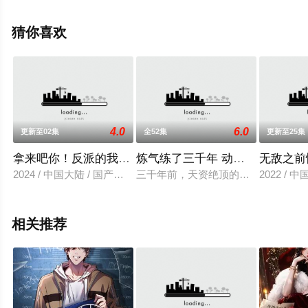
移步至豆瓣动漫、电视猫或剧情网等平台了解。
猜你喜欢
4.0
6.0
更新至02集
全52集
更新至25集
拿来吧你！反派的我抢遍诸天万界
炼气练了三千年 动态漫画 第2季
无敌之前
2024 / 中国大陆 / 国产动漫
三千年前，天资绝顶的白秋然被青冥
2022 / 
相关推荐