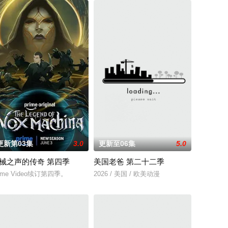
更新第03集
3.0
更新至06集
5.0
械之声的传奇 第四季
美国老爸 第二十二季
涨的森林居民。
 revealed that “My Adventures wit
rime Video续订第四季。
2026 / 美国 / 欧美动漫