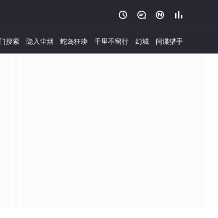




门搜索
隐入尘烟
蛇岛狂蟒
千里不留行
幻城
间谍猎手