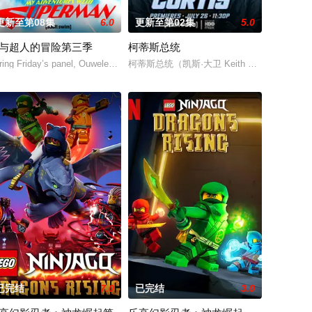
更新至第08集
6.0
更新至第02集
5.0
与超人的冒险第三季
柯蒂斯总统
却没能找到合适的温馨住所。就在猪妈妈发愁不已
，到未来，而他们将在最脆弱的时间点遭遇袭击——如今，1990年代。天启发
ring Friday’s panel, Ouweleen also revealed that “My Adventures wit
柯蒂斯总统（凯斯·大卫 Keith Davi
已完结
7.0
已完结
3.0