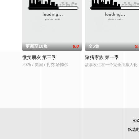
更新至10集
6.0
全5集
9
微笑朋友 第三季
猪猪家族 第一季
2025 / 美国 / 扎克·哈德尔
故事发生在一个完全由拟人化
RS
飘花