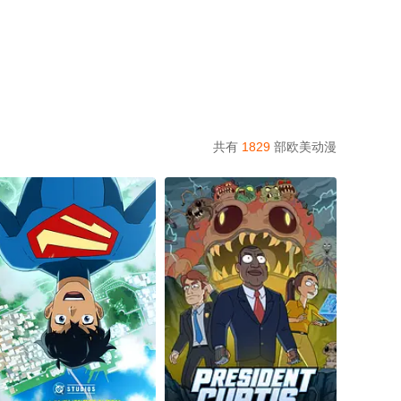
共有
1829
部欧美动漫