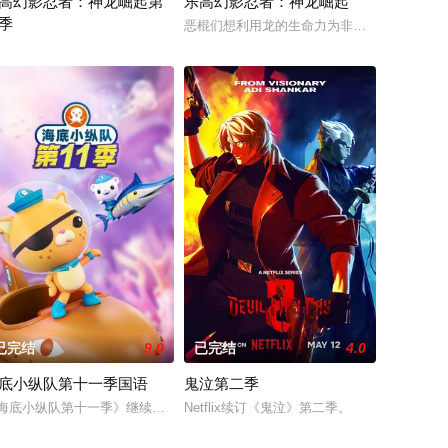
高幻影忍者：神龙崛起第
乐高幻影忍者：神龙崛起
季
恶棍们想利用龙的生命力为非作歹，两个来自
开冒险。身边
幻影忍者®：巨龙崛起第三季中，他们比以往任何时候都更加危险！他们正在寻
已完结
9.0
已完结
4.0
底小纵队第十一季国语
鬼泣第二季
己神秘的过去，于是在弟弟和朋友们的帮助下，踏上了一段疯狂的冒险旅程，去
海底小纵队第十一季》继续带领小朋友开启冒险。队员们深入海底、穿越丛林
Netflix续订《鬼泣》第二季。
族一起搬到附近的建筑师小湾，他们在那里生活