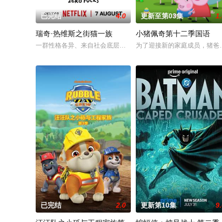
已完结
4.0
更新至第03集
1
瑞奇·热维斯之街猫一族
小猪佩奇第十二季国语
一群性格各异、来自社会底层的英国流浪猫，在残酷的人类世界中
为了迎接新的家庭成员，猪爸
已完结
2.0
更新第10集
9