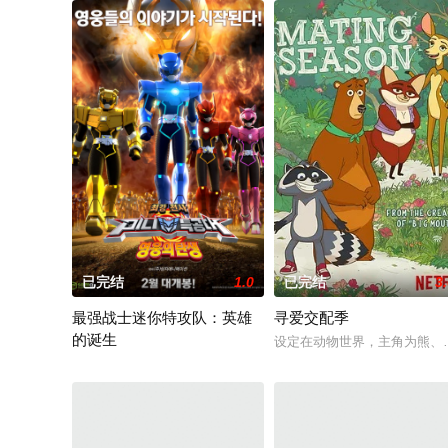
已完结
1.0
已完结
3
最强战士迷你特攻队：英雄
寻爱交配季
的诞生
设定在动物世界，主角为熊、
几名试图打败邪恶，拯救人们安宁生活的小伙伴们组成了最强迷