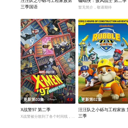
汪汪队之小砾与工程家族第
蝙蝠侠：披风战士 第二季
三季国语
暂无简介，敬请期待
《汪汪队之小砾与工程家族》是《汪汪队立大功》的衍生学龄前
更新第03集
4.0
更新第02集
10
X战警97 第二季
汪汪队之小砾与工程家族 
三季
X战警被分散到了各个时间线，从过去，到未来，而他们将在最脆弱
《汪汪队之小砾与工程家族第