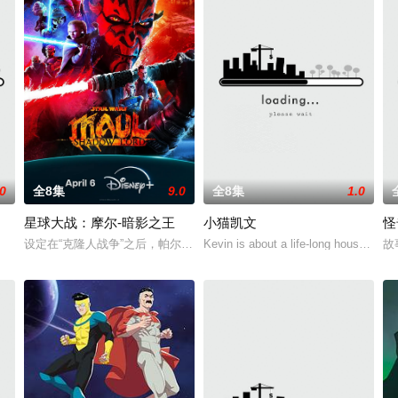
.0
全8集
9.0
全8集
1.0
星球大战：摩尔-暗影之王
小猫凯文
怪
设定在“克隆人战争”之后，帕尔帕廷皇帝的统治将要开始之时，摩尔计划
Kevin is about a life-long housecat w
故