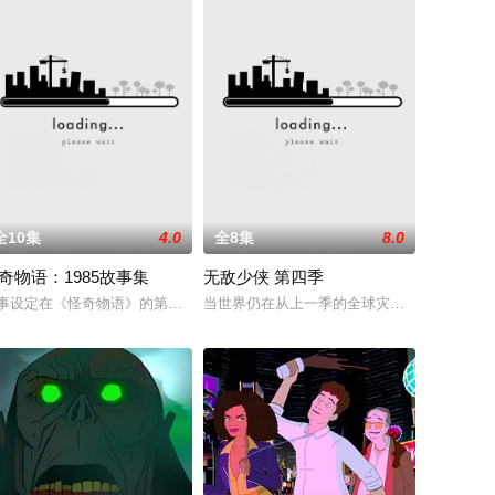
全10集
4.0
全8集
8.0
奇物语：1985故事集
无敌少侠 第四季
在一颗未被帝国染指的星球重建他的犯罪组织，而他遇上了一个理想破灭的绝地
ho decides that he doesn’t want
事设定在《怪奇物语》的第二季和第三季之间，欢迎回到1985年冬天的霍金斯
当世界仍在从上一季的全球灾难中恢复之际，