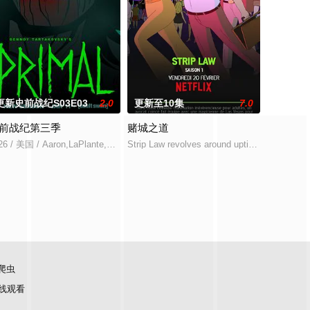
更新史前战纪S03E03
2.0
更新至10集
7.0
前战纪第三季
赌城之道
肥皂喜剧，讲述了生活在天堂牧场的一个中产阶级
痛苦不堪。他在全力保护家园和挚爱之人时，与一股强大的新威胁正面交锋，
活在肉食动物和草食动物和平共存的世界。为了这个目标，他继续走在艰难的道
26 / 美国 / Aaron,LaPlante,拉埃蒂茨亚·伊杜
Strip Law revolves around uptight lawyer Lin
爬虫
线观看