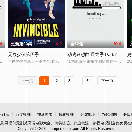
.0
更新第03集
6.0
全12集
10.0
无敌少侠第四季
动物狂想曲 最终季 Part.2
史
猪猪居住的世界，地点是一个名为哼哼菲尔德的古怪小镇。这是一部连载式的
当世界仍在从上一季的全球灾难中恢复之际，已发生变化的马克因内疚而
雷格西渴望未来能和哈鲁在一起，生
20
上一页
1
2
3
...
51
下一页
S订阅
百度蜘蛛
神马爬虫
搜狗蜘蛛
奇虎地图
谷歌地图
必应
电影网
提供无删减高清电影大全、搞笑综艺、热血动漫、热播电视剧全集免费在
Copyright © 2023 camperhorse.com All Rights Reserved