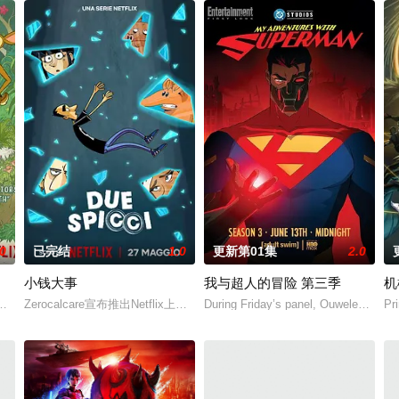
.0
已完结
1.0
更新第01集
2.0
小钱大事
我与超人的冒险 第三季
机
浣熊、鹿、狐狸和别的动物们，它们是一群欲望勃发、可爱、年轻、荷尔蒙暴
Zerocalcare宣布推出Netflix上的全新动画剧集《小钱大事》。
During Friday’s panel, Ouweleen also
P
你特攻队，小小英雄将在此诞生……