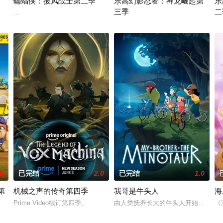
蝙蝠侠：披风战士第二季
乐高幻影忍者：神龙崛起第
乐
三季
二
...
系列动画片，小砾带领米丝、威勒、巧吉、美多组成工程小队，在建筑师小湾展
禁忌五人组强势回归，在全新乐高®
...
.0
已完结
2.0
已完结
1.0
第
机械之声的传奇第四季
我哥是牛头人
海
的时间点遭遇袭击——如今，1990年代。天启发威，大战来临。
Prime Video续订第四季。
由人类抚养长大的牛头人开始梦见自
《
2季》是著名儿童动画系列《汪汪队立大功》的衍生剧。小砾和他的工程狗狗家