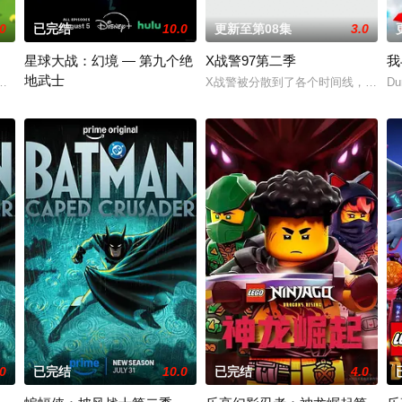
.0
已完结
10.0
更新至第08集
3.0
星球大战：幻境 — 第九个绝
X战警97第二季
我
地武士
求生存、寻找陪伴，同时聚在一起“反思人生”。
爸和猪妈妈不得不准备搬家。在兔小姐的带领下，佩奇一家看了很多套房子，
X战警被分散到了各个时间线，从过去
Du
该剧延续《星球大战：幻境》的世界观，见证绝地武士崭新篇章。
.0
已完结
10.0
已完结
4.0